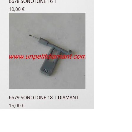
6678 SONOTONE 16 T
Prix
10,00 €
6679 SONOTONE 18 T DIAMANT
Prix
15,00 €